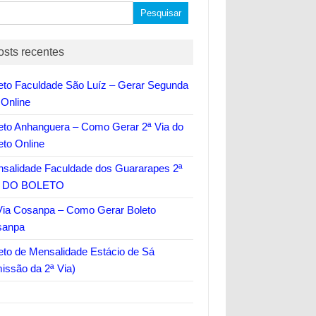
quisar
osts recentes
eto Faculdade São Luíz – Gerar Segunda
 Online
eto Anhanguera – Como Gerar 2ª Via do
eto Online
salidade Faculdade dos Guararapes 2ª
A DO BOLETO
Via Cosanpa – Como Gerar Boleto
sanpa
eto de Mensalidade Estácio de Sá
issão da 2ª Via)