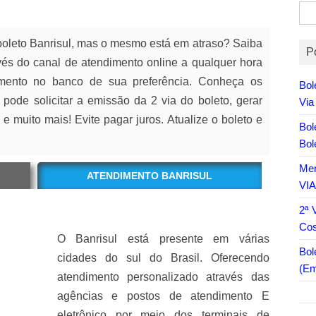
Pes
por:
boleto Banrisul, mas o mesmo está em atraso? Saiba
P
avés do canal de atendimento online a qualquer hora
amento no banco de sua preferência. Conheça os
Bol
 pode solicitar a emissão da 2 via do boleto, gerar
Via
 e muito mais! Evite pagar juros. Atualize o boleto e
Bol
Bol
Men
ATENDIMENTO BANRISUL
VI
2ª 
Co
O Banrisul está presente em várias
Bol
cidades do sul do Brasil. Oferecendo
(Em
atendimento personalizado através das
agências e postos de atendimento E
eletrônico por meio dos terminais de