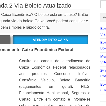
Pes
a 2 Via Boleto Atualizado
por:
a Caixa Econômica? O boleto está em atraso? Então
P
gunda via do boleto Caixa. Você poderá consultar e
 bem simples e rápido confira.
Bol
Via
ATENDIMENTO CAIXA
Bol
Bol
cionamento Caixa Econômica Federal
Men
Confira os canais de atendimento da
VI
Caixa Econômica Federal relacionados
2ª 
aos produtos: Consórcio Imóvel,
Co
Consórcio Veiculo, Boleto Bancário
Bol
(pagamentos em geral), FIES,
(Em
Financiamento Habitacional, Seguros e
Cartão. Entre em contato e informe-se
sobre pagamentos, renegociação de