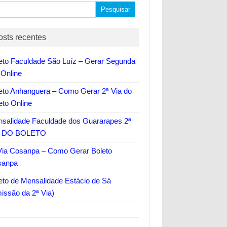
quisar
osts recentes
eto Faculdade São Luíz – Gerar Segunda
 Online
eto Anhanguera – Como Gerar 2ª Via do
eto Online
salidade Faculdade dos Guararapes 2ª
A DO BOLETO
Via Cosanpa – Como Gerar Boleto
sanpa
eto de Mensalidade Estácio de Sá
issão da 2ª Via)